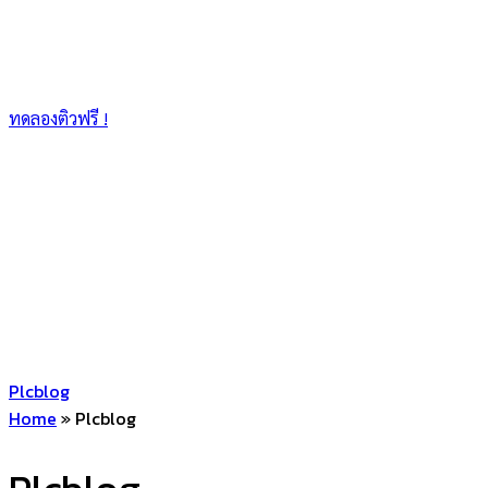
ทดลองติวฟรี !
Plcblog
Home
»
Plcblog