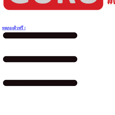
ทดลองติวฟรี !