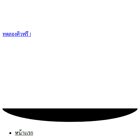
ทดลองติวฟรี !
หน้าเเรก