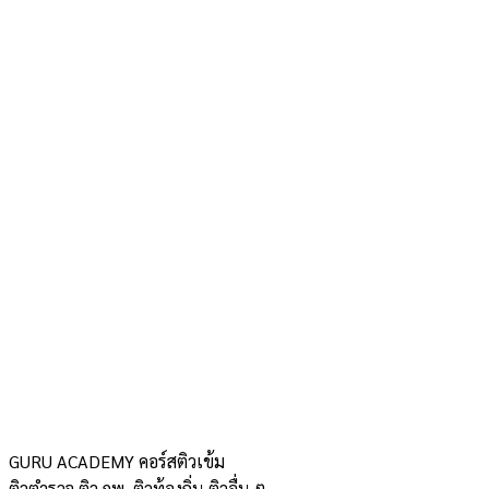
GURU ACADEMY คอร์สติวเข้ม
ติวตำรวจ ติว กพ. ติวท้องถิ่น ติวอื่น ๆ