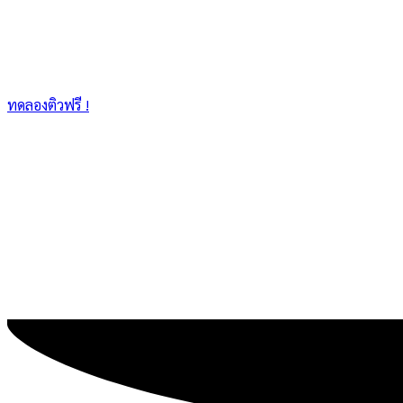
ทดลองติวฟรี !