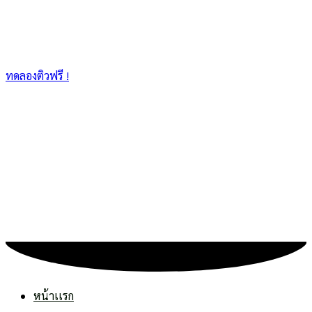
ทดลองติวฟรี !
หน้าเเรก