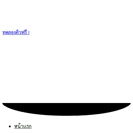
ทดลองติวฟรี !
หน้าเเรก