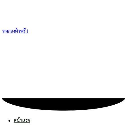
ทดลองติวฟรี !
หน้าเเรก