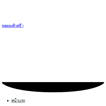
ทดลองติวฟรี !
หน้าเเรก