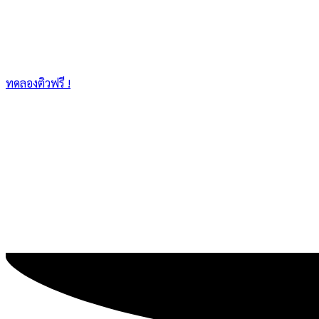
ทดลองติวฟรี !