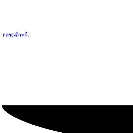
ทดลองติวฟรี !