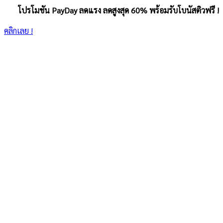
โปรโมชัน PayDay ลดแรง ลดสูงสุด 60% พร้อมรับโบนัสติวฟรี !
คลิกเลย !