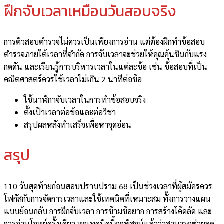
ฝึกจับเวลาเหมือนวันสอบจริง
การติวสอบตำรวจไม่ควรเป็นเพียงการอ่าน แต่ต้องฝึกทำข้อสอบ
ตำรวจภายใต้เวลาที่จำกัด การจับเวลาจะช่วยให้คุณคุ้นชินกับแรง
กดดัน และเรียนรู้การบริหารเวลาในแต่ละข้อ เช่น ข้อสอบที่เป็น
คณิตศาสตร์ควรใช้เวลาไม่เกิน 2 นาทีต่อข้อ
ใช้นาฬิกาจับเวลาในการทำข้อสอบจริง
ตั้งเป้าเวลาต่อข้อและต่อวิชา
สรุปผลหลังทำเสร็จเพื่อหาจุดอ่อน
สรุป
110 วันสุดท้ายก่อนสอบปราบปราม 68 เป็นช่วงเวลาที่ผู้สมัครควร
โฟกัสกับการจัดการเวลาและใช้เทคนิคที่เหมาะสม ทั้งการวางแผน
แบบย้อนกลับ การฝึกจับเวลา การข้ามข้อยาก การสร้างโค้ดลัด และ
การอ่านโจทย์ครั้งเดียว ทุกเทคนิคนี้ถูกพิสูจน์แล้วว่าสามารถช่วยลด