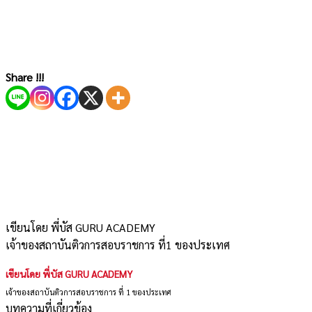
Share !!!
เขียนโดย พี่บัส GURU ACADEMY
เจ้าของสถาบันติวการสอบราชการ ที่1 ของประเทศ
เขียนโดย พี่บัส GURU ACADEMY
เจ้าของสถาบันติวการสอบราชการ ที่ 1 ของประเทศ
บทความที่เกี่ยวข้อง