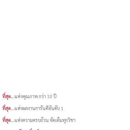
ที่สุด
.
..แห่งคุณภาพ กว่า 10 ปี
ที่สุด
…แห่งผลงานการันตีอันดับ 1
ที่สุด
…แห่งความครบถ้วน จัดเต็มทุกวิชา