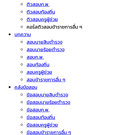
ติวสอบก.พ.
ติวสอบท้องถิ่น
ติวสอบครูผู้ช่วย
คอร์สติวสอบข้าราชการอื่น ๆ
บทความ
สอบนายสิบตำรวจ
สอบนายร้อยตำรวจ
สอบก.พ.
สอบท้องถิ่น
สอบครูผู้ช่วย
สอบข้าราชการอื่น ๆ
คลังข้อสอบ
ข้อสอบนายสิบตำรวจ
ข้อสอบนายร้อยตำรวจ
ข้อสอบก.พ.
ข้อสอบท้องถิ่น
ข้อสอบครูผู้ช่วย
ข้อสอบข้าราชการอื่น ๆ