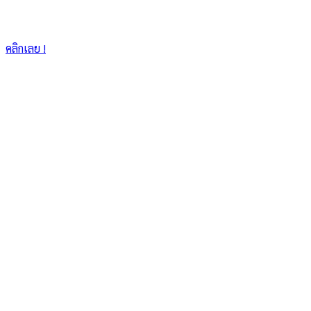
คลิกเลย !