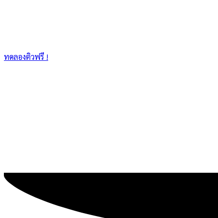
ทดลองติวฟรี !