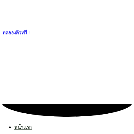
ทดลองติวฟรี !
หน้าเเรก