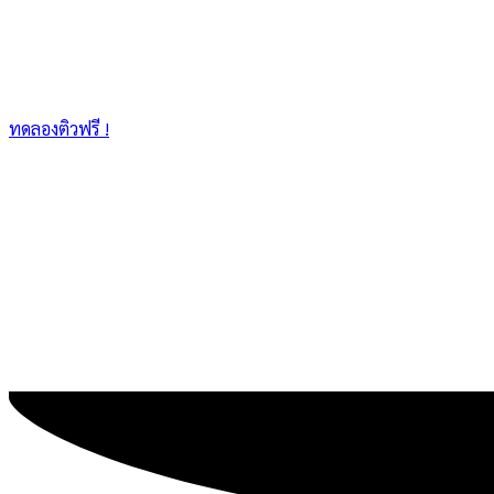
ทดลองติวฟรี !