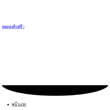
ทดลองติวฟรี !
หน้าเเรก