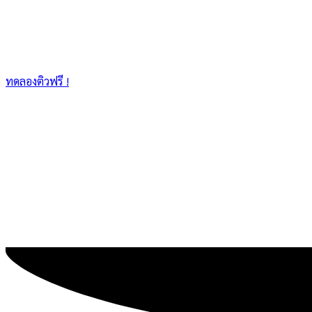
ทดลองติวฟรี !