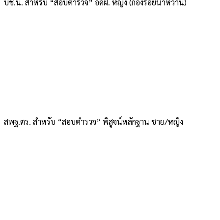
บช.น. สำหรับ “สอบตำรวจ” อคฝ. หญิง (กองร้อยน้ำหวาน)
สพฐ.ตร. สำหรับ “สอบตำรวจ” พิสูจน์หลักฐาน ชาย/หญิง