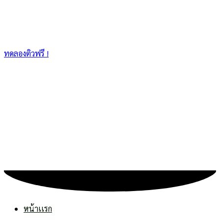
ทดลองติวฟรี !
หน้าเเรก