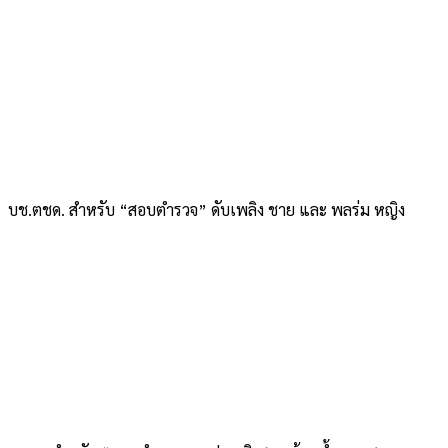
บช.ตชด. สำหรับ “สอบตำรวจ” ดับเพลิง ชาย และ พลร่ม หญิง