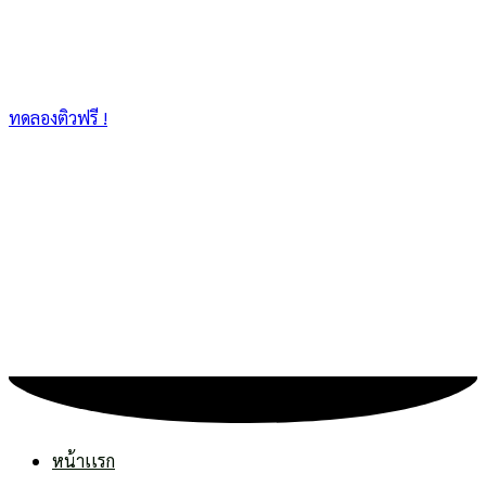
ทดลองติวฟรี !
หน้าเเรก