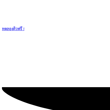
ทดลองติวฟรี !