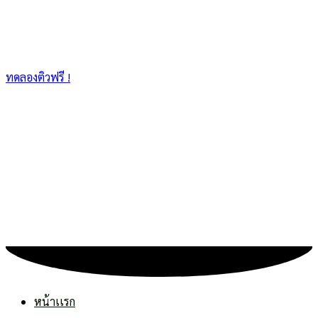
ทดลองติวฟรี !
หน้าเเรก