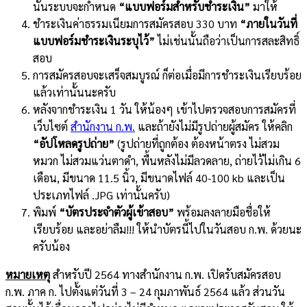
นั้นระบบจะกำหนด
“แบบฟอร์มสำหรับชำระเงิน”
มาให้
ชำระเงินค่าธรรมเนียมการสมัครสอบ 330 บาท
“ภายในวันที่
แบบฟอร์มชำระเงินระบุไว้”
ไม่เช่นนั้นถือว่าเป็นการสละสิทธิ์
สอบ
การสมัครสอบจะเสร็จสมบูรณ์ ก็ต่อเมื่อมีการชำระเงินเรียบร้อย
แล้วเท่านั้นนะครับ
หลังจากชำระเงิน 1 วัน ให้น้องๆ เข้าไปตรวจสอบการสมัครที่
เว็บไซต์
สำนักงาน ก.พ.
และถ้ายังไม่มีรูปถ่ายผู้สมัคร ให้คลิก
“อัปโหลดรูปถ่าย”
(รูปถ่ายที่ถูกต้อง ต้องหน้าตรง ไม่สวม
หมวก ไม่สวมแว่นตาดำ, พื้นหลังไม่มีลวดลาย, ถ่ายไว้ไม่เกิน 6
เดือน, มีขนาด 11.5 นิ้ว, มีขนาดไฟล์ 40-100 kb และเป็น
ประเภทไฟล์ .JPG เท่านั้นครับ)
พิมพ์
“บัตรประจำตัวผู้เข้าสอบ”
พร้อมลงลายมือชื่อให้
เรียบร้อย และอย่าลืม!!! ให้นำบัตรนี้ไปในวันสอบ ก.พ. ด้วยนะ
ครับน้อง
หมายเหตุ
สำหรับปี 2564 ทางสำนักงาน ก.พ. เปิดรับสมัครสอบ
ก.พ. ภาค ก. ไปตั้งแต่วันที่ 3 – 24 กุมภาพันธ์ 2564 แล้ว ส่วนวัน